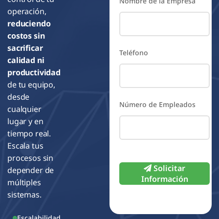
Nombre de la Empresa
operación,
reduciendo
costos sin
sacrificar
Teléfono
calidad ni
productividad
de tu equipo,
desde
Número de Empleados
cualquier
lugar y en
tiempo real.
Escala tus
procesos sin
Please
Solicitar
depender de
leave
Información
múltiples
this
sistemas.
field
Escalabilidad