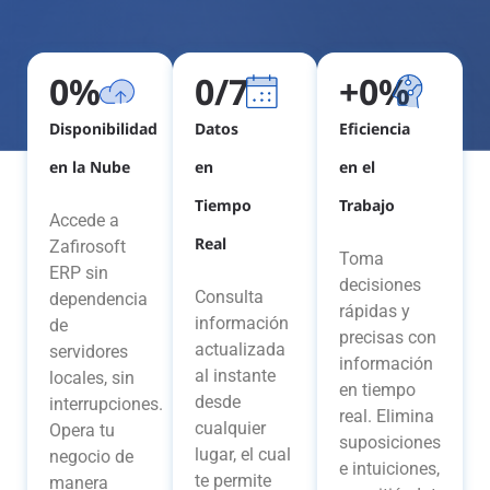
0
%
0
/7
+
0
%
Disponibilidad
Datos
Eficiencia
en la Nube
en
en el
Tiempo
Trabajo
Accede a
Real
Zafirosoft
Toma
ERP sin
decisiones
Consulta
dependencia
rápidas y
información
de
precisas con
actualizada
servidores
información
al instante
locales, sin
en tiempo
desde
interrupciones.
real. Elimina
cualquier
Opera tu
suposiciones
lugar, el cual
negocio de
e intuiciones,
te permite
manera