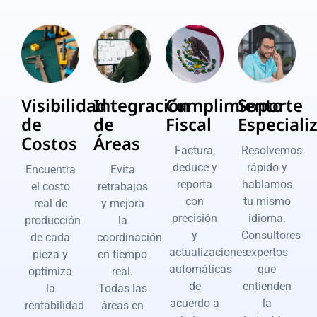
Visibilidad
Integración
Cumplimiento
Soporte
de
de
Fiscal
Especiali
Costos
Áreas
Factura,
Resolvemos
deduce y
rápido y
Encuentra
Evita
reporta
hablamos
el costo
retrabajos
con
tu mismo
real de
y mejora
precisión
idioma.
producción
la
y
Consultores
de cada
coordinación
actualizaciones
expertos
pieza y
en tiempo
automáticas
que
optimiza
real.
de
entienden
la
Todas las
acuerdo a
la
rentabilidad
áreas en