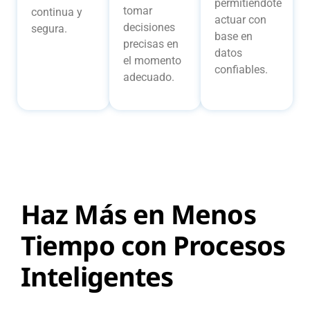
permitiéndote
tomar
continua y
actuar con
decisiones
segura.
base en
precisas en
datos
el momento
confiables.
adecuado.
Haz Más en Menos
Tiempo con Procesos
Inteligentes