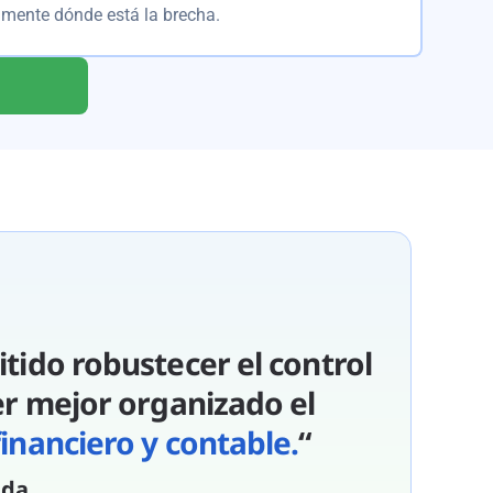
amente dónde está la brecha.
tido robustecer el control
er mejor organizado el
inanciero y contable.
“
nda