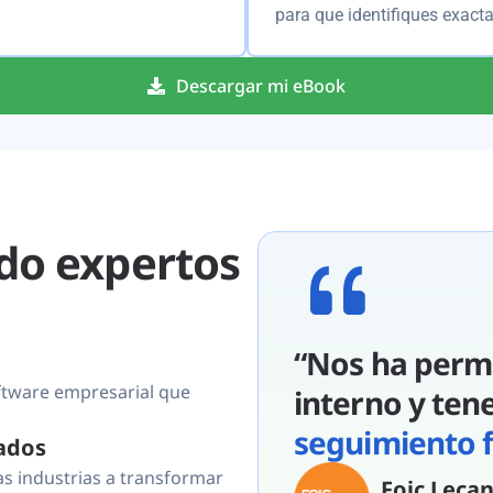
para que identifiques exact
Descargar mi eBook
do expertos
“Nos ha permi
ftware empresarial que
interno y ten
seguimiento f
ados
 industrias a transformar
Foic Leca