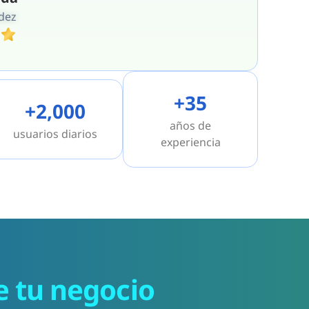
dez
+35
+2,000
años de
usuarios diarios
experiencia
e tu negocio