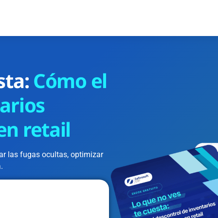
sta:
Cómo el
arios
n retail
ar las fugas ocultas, optimizar
.