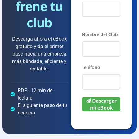
frene tu
club
Please
Nombre del Club
leave
Descarga ahora el eBook
gratuito y da el primer
this
paso hacia una empresa
field
más blindada, eficiente y
Teléfono
empty.
rentable.
PDF - 12 min de
lectura
Descargar
El siguiente paso de tu
mi eBook
negocio