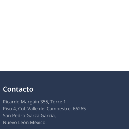
Contacto
Ricardo Margáin 355, Torre 1
Piso 4, Col. Valle del Campestre. 66265
San Pedro Garza García,
Nuevo León México.