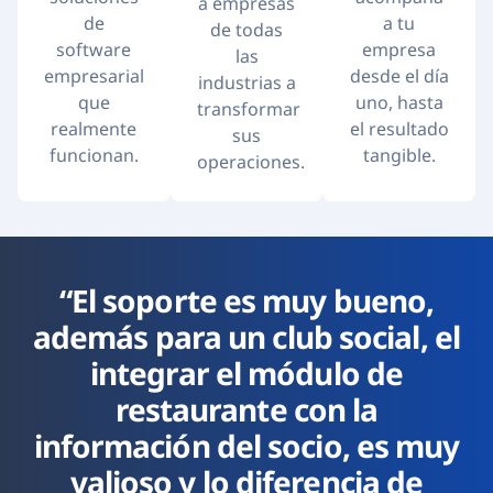
a empresas
de
a tu
de todas
software
empresa
las
empresarial
desde el día
industrias a
que
uno, hasta
transformar
realmente
el resultado
sus
funcionan.
tangible.
operaciones.
“El soporte es muy bueno,
además para un club social, el
integrar el módulo de
restaurante con la
información del socio, es muy
valioso y lo diferencia de