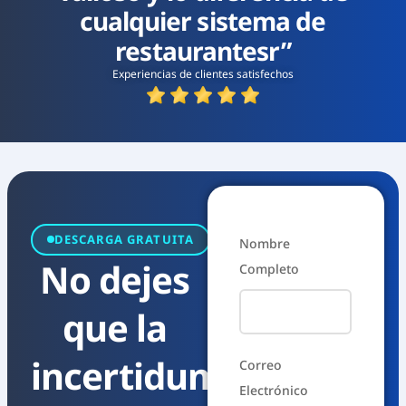
cualquier sistema de
restaurantesr”
Experiencias de clientes satisfechos
DESCARGA GRATUITA
Nombre
No dejes
Completo
que la
incertidumbre
Correo
Electrónico